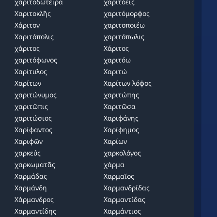
χαριτοδώτειρα
χαριτόεις
Χαριτοκλῆς
χαριτόμορφος
Χάριτον
χαριτοποιέω
Χαριτόπολις
χαριτόπωλις
χάριτος
Χάριτος
χαριτόφωνος
χαριτόω
Χαρίτυλος
Χαριτώ
Χαρίτων
Χαρίτων λόφος
χαριτώνυμος
χαριτώπης
χαριτῶπις
Χαριτῶσα
χαριτώσιος
Χαριφάνης
Χαρίφαντος
Χαρίφημος
Χαριφῶν
Χαρίων
χαρκεύς
χαρκολόγος
χαρκωματᾶς
χάρμα
Χαρμάδας
Χαρμαῖος
Χαρμάνδη
Χαρμανδρίδας
Χάρμανδρος
Χαρμαντίδας
Χαρμαντίδης
Χαρμάντιος