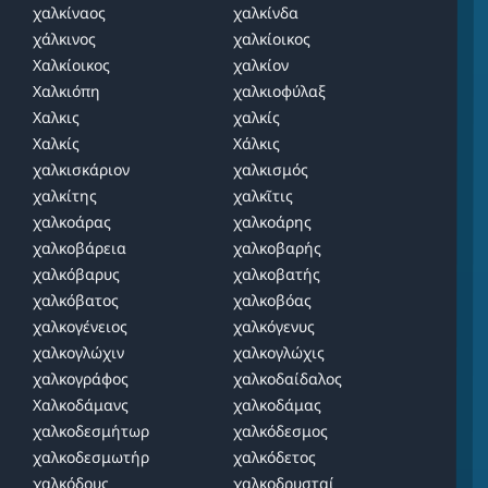
χαλκίναος
χαλκίνδα
χάλκινος
χαλκίοικος
Χαλκίοικος
χαλκίον
Χαλκιόπη
χαλκιοφύλαξ
Χαλκις
χαλκίς
Χαλκίς
Χάλκις
χαλκισκάριον
χαλκισμός
χαλκίτης
χαλκῖτις
χαλκοάρας
χαλκοάρης
χαλκοβάρεια
χαλκοβαρής
χαλκόβαρυς
χαλκοβατής
χαλκόβατος
χαλκοβόας
χαλκογένειος
χαλκόγενυς
χαλκογλώχιν
χαλκογλώχις
χαλκογράφος
χαλκοδαίδαλος
Χαλκοδάμανς
χαλκοδάμας
χαλκοδεσμήτωρ
χαλκόδεσμος
χαλκοδεσμωτήρ
χαλκόδετος
χαλκόδους
χαλκοδρυσταί