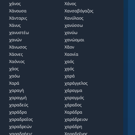
χάνος
Χάνος
Χάνουσα
Χανσαβόγαζος
Χάνταρις
Χανύλαος
Χάνυς
χανύσσω
χανυστέω
χανύω
χανών
χανώομαι
Χάνωσος
Χᾶον
Χάονες
Χαονία
Χαόνιος
χαός
χάος
χᾳός
χαόω
χαρά
Χαρά
χαράγγελος
χαραγή
χάραγμα
χαραγμή
χαραγμός
χαραδεύς
χάραδος
χαράδρα
Χαράδρα
χαραδραῖος
χαράδρειον
χαραδρεών
χαράδρη
χαραδρήεις
Χαραδρῖνος