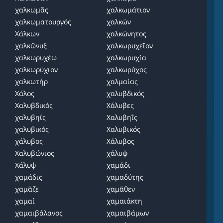
χαλκωμᾶς
χαλκωμάτιον
χαλκωματουργός
χαλκών
Χάλκων
χαλκώνητος
χαλκῶνυξ
χαλκωρυχεῖον
χαλκωρυχέω
χαλκωρυχία
χαλκωρύχιον
χαλκωρύχος
χαλκωτήρ
χαλμαίας
Χάλος
χαλυβδικός
Χαλυβδικός
Χάλυβες
χαλυβηΐς
Χαλυβηΐς
χαλυβικός
Χαλυβικός
χάλυβος
Χάλυβος
Χαλυβώνιος
χάλυψ
Χάλυψ
χαμάδι
χαμάδις
χαμαδύτης
χαμᾶζε
χαμᾶθεν
χαμαί
χαμαιάκτη
χαμαιβάλανος
χαμαιβάμων