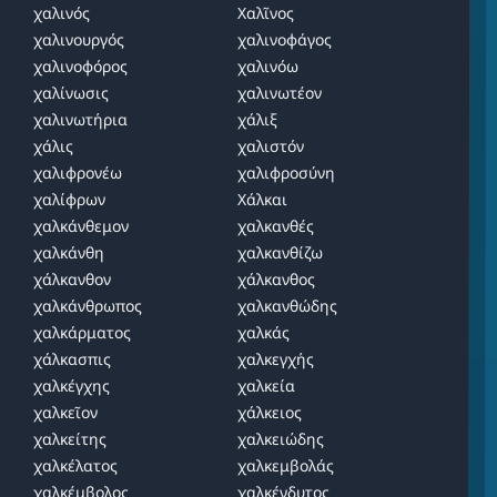
χαλινός
Χαλῖνος
χαλινουργός
χαλινοφάγος
χαλινοφόρος
χαλινόω
χαλίνωσις
χαλινωτέον
χαλινωτήρια
χάλιξ
χάλις
χαλιστόν
χαλιφρονέω
χαλιφροσύνη
χαλίφρων
Χάλκαι
χαλκάνθεμον
χαλκανθές
χαλκάνθη
χαλκανθίζω
χάλκανθον
χάλκανθος
χαλκάνθρωπος
χαλκανθώδης
χαλκάρματος
χαλκάς
χάλκασπις
χαλκεγχής
χαλκέγχης
χαλκεία
χαλκεῖον
χάλκειος
χαλκείτης
χαλκειώδης
χαλκέλατος
χαλκεμβολάς
χαλκέμβολος
χαλκένδυτος