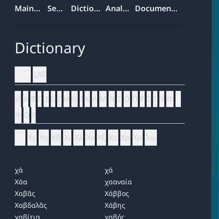
Mainpage
Search
Dictionary
Analyzer
Documentation
Dictionary
GRC
LAT
Ͷ
Α
Β
Γ
Δ
Ε
Ζ
Η
Θ
Ι
Κ
Λ
Μ
Ν
Ξ
Ο
Π
Ρ
Σ
Τ
Υ
Φ
Χ
Ψ
Ω
Ϝ
Χα
Χε
Χη
Χθ
Χι
Χλ
Χν
Χξ
Χο
Χρ
Χυ
Χω
χἀ
χά
Χάα
χααναία
Χαβᾶς
Χάββος
Χαβδαλᾶς
Χάβης
χαβίτια
χαβός