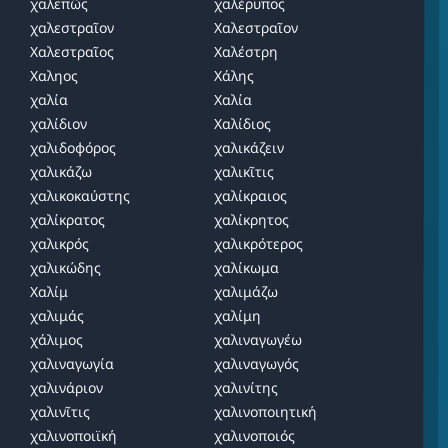
χαλεπῶς
χαλέρυπος
χαλεστραῖον
Χαλεστραῖον
Χαλεστραῖος
Χαλέστρη
Χαληος
Χάλης
χαλία
Χαλία
χαλίδιον
Χαλίδιος
χαλιδοφόρος
χαλικάζειν
χαλικάζω
χαλικῖτις
χαλικοκαύστης
χαλίκραιος
χαλίκρατος
χαλίκρητος
χαλικρός
χαλικρότερος
χαλικώδης
χαλίκωμα
Χαλίμ
χαλιμάζω
χαλιμάς
χαλίμη
χάλιμος
χαλιναγωγέω
χαλιναγωγία
χαλιναγωγός
χαλινάριον
χαλινίτης
χαλινῖτις
χαλινοποιητική
χαλινοποιϊκή
χαλινοποιός