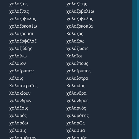
χαλάζιος
χαλαζίτης
χαλαζῖτις
χαλαζοβολέω
χαλαζοβόλος
χαλαζόβολος
χαλαζοκοπέω
χαλαζοκοπία
χαλαζόομαι
Χάλαζος
χαλαζοφύλαξ
χαλαζόω
χαλαζώδης
χαλάζωσις
χαλαίνω
Χαλαῖοι
Χάλαιον
χαλαίπους
χαλαίρυπον
χαλαίρυπος
Χάλαις
Χαλαίστρα
Χαλαιστραῖος
Χαλακίας
Χαλακίουν
χάλανδρα
χάλανδρον
χάλανδρος
χαλάξαις
χαλαργός
χαλαρός
χαλαρότης
χαλαρόω
χαλαρῶς
χάλασις
χάλασμα
χαλασμάτιον
χαλασμός