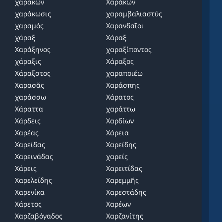
χαρακών
Χαράκων
χαράκωσις
χαραμβαλιαστύς
χαραμός
Χαρανδαῖοι
χάραξ
Χάραξ
Χαράξηνος
χαραξίποντος
χάραξις
Χάραξος
Χάραξστος
χαραποιέω
Χαρασᾶς
Χαράσπης
χαράσσω
Χάρατος
Χάραττα
χαράττω
Χάρδεις
Χαρδίων
Χαρέας
Χάρεια
Χαρείδας
Χαρείδης
Χαρεινάδας
χαρείς
Χάρεις
Χαρειτίδας
Χαρελείδης
Χαρεμμῆς
Χαρενίκα
Χαρεστάδης
Χάρετος
Χαρέων
Χαρζαβόγαδος
Χαρζανίτης