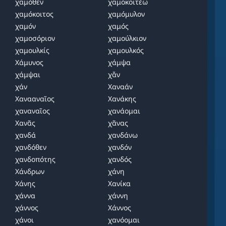
χαμόθεν
χαμοκοιτέω
χαμόκοιτος
χαμόμυλον
χαμόν
χαμός
χαμοσόριον
χαμούλκιον
χαμουλκίς
χαμουλκός
Χάμυνος
χάμψα
χάμψαι
χἄν
χάν
Χαναάν
Χανααναῖος
Χανάκης
χαναναῖος
χανάομαι
Χανᾶς
χᾶνας
χανδά
χανδάνω
χανδόθεν
χανδόν
χανδοπότης
χανδός
Χάνδρων
χάνη
Χάνης
Χανίκα
χάννα
χάννη
χάννος
Χάννος
χάνοι
χανόομαι