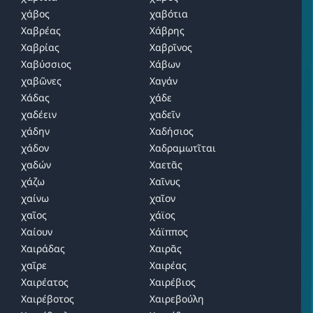
χάβος
χαβότια
Χαβρέας
Χάβρης
Χαβρίας
Χαβρῖνος
Χαβύσσιος
Χάβων
χαβῶνες
Χαγάν
Χάδας
χάδε
χαδέειν
χαδεῖν
χάδην
Χαδήσιος
χάδον
Χαδραμωτῖται
χαδών
Χαετᾶς
χάζω
Χαῖνυς
χαίνω
χαῖον
χαῖος
χάϊος
Χαίουν
Χάϊππος
Χαιράδας
Χαιρᾶς
χαῖρε
Χαιρέας
Χαιρέατος
Χαιρέβιος
Χαιρέβοτος
Χαιρεβούλη