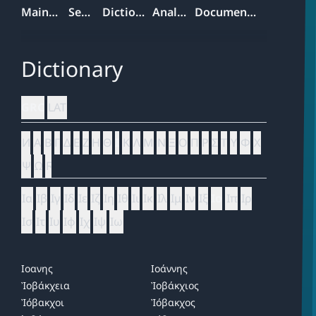
Mainpage
Search
Dictionary
Analyzer
Documentation
Dictionary
GRC
LAT
Ͷ
Α
Β
Γ
Δ
Ε
Ζ
Η
Θ
Ι
Κ
Λ
Μ
Ν
Ξ
Ο
Π
Ρ
Σ
Τ
Υ
Φ
Χ
Ψ
Ω
Ϝ
Ια
Ιβ
Ιγ
Ιδ
Ιε
Ιζ
Ιη
Ιθ
Ιι
Ικ
Ιλ
Ιμ
Ιν
Ιξ
Ιο
Ιπ
Ιρ
Ισ
Ιτ
Ιυ
Ιφ
Ιχ
Ιψ
Ιω
Ιοανης
Ιοάννης
Ἰοβάκχεια
Ἰοβάκχιος
Ἰόβακχοι
Ἰόβακχος