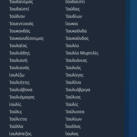
Ἰουδαϊσμός
Ιοὐδαϊστί
Ἰουδαϊστί
Ἰούδας
Ἰούδιον
Ἰουδίων
Ἰουεντιανός
ἴουκαι
Ἰουκονδάς
Ἰουκοῦνδα
Ἰουκουνδίσσιμος
Ἰουκοῦνδος
Ἰουλαῖος
Ἰουλία
Ἰουλιάδης
Ἰουλία Μυρτιλίς
Ἰουλιανή
Ἰουλιάνιος
Ἰουλιανός
Ἰουλιάς
ἰουλίζω
Ἰουλίηος
Ἰουλιήτης
Ἰουλῖνα
Ἰουλιόβονα
Ἰουλιόβριγα
Ἰουλιόμαγος
Ἰούλιος
ἰουλίς
Ἰουλίς
Ἰούλις
Ἰούλισσα
Ἰούλιττα
Ἰουλίων
Ἰούλλα
̓́Ιουλλος
ἰουλόπεζος
ἴουλος