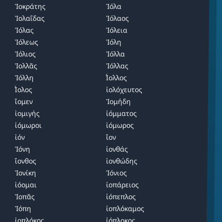
Ἰοκράτης
Ἰόλα
Ἰολαΐδας
Ἰόλαος
Ἰόλας
Ἰόλεια
Ἰόλεως
Ἰόλη
Ἰόλιος
Ἰόλλα
Ἰολλᾶς
Ἰόλλας
Ἰόλλη
̓́Ιολλος
̓́Ιολος
ἰολόχευτος
ἴομεν
Ἰομήδη
ἰομιγής
ἰόμματος
ἰόμωροι
ἰόμωρος
ἰόν
ἴον
Ἰόνη
ἰονθάς
ἴονθος
ἰονθώδης
Ἰονίκη
Ἰόνιος
ἰόομαι
ἰοπάρειος
Ἰοπᾶς
ἰόπεπλος
Ἰόπη
ἰοπλόκαμος
ἰοπλόκος
ἰόπλοκος