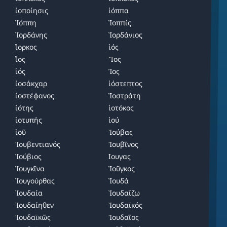
ἰοποίησις
ἰόππα
Ἰόππη
Ἰοππίς
Ἰορδάνης
Ἰορδάνιος
ἴορκος
ἰός
ἴος
Ἴος
ἱός
Ίος
ἰοσάκχαρ
ἰόστεπτος
ἰοστέφανος
Ἰοστράτη
ἰότης
ἰοτόκος
ἰοτυπής
ἰού
ἰοῦ
Ἰούβας
Ἰουβεντιανός
Ἰουβῖνος
Ἰούβιος
Ιουγας
Ἰουγκῖνα
Ἰοῦγκος
Ἰουγούρθας
Ἰουδά
Ἰουδαία
Ἰουδαΐζω
Ἰουδαίηθεν
Ἰουδαϊκός
Ἰουδαϊκῶς
Ἰουδαῖος